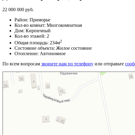
22 000 000 руб.
Район
:
Приморье
Кол-во комнат
:
Многокомнатная
Дом
:
Кирпичный
Кол-во этажей
:
2
2
Общая площадь
:
234м
Состояние объекта
:
Жилое состояние
Отопление
:
Автономное
По всем вопросам
звоните нам по телефону
или отправьте
сооб
Яндекс Карты
Вишнёвый переулок — Яндекс Карты